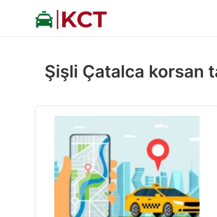
İçeriğe
atla
Şişli Çatalca korsan t