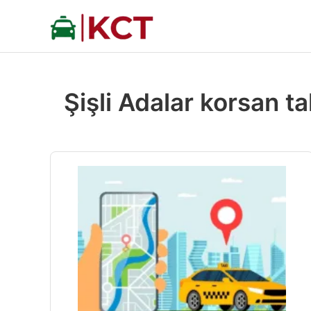
İçeriğe
atla
Şişli Adalar korsan ta