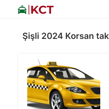
İçeriğe
atla
Şişli 2024 Korsan taks