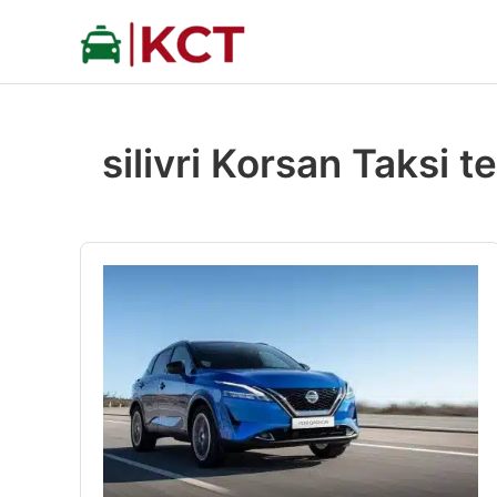
İçeriğe
atla
silivri Korsan Taksi