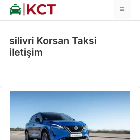
İçeriğe
MENÜ
atla
silivri Korsan Taksi
iletişim