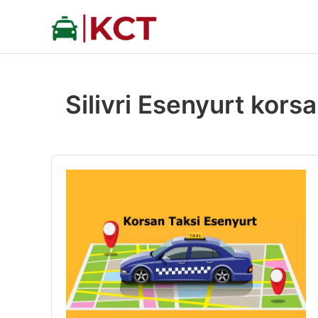
İçeriğe
atla
Silivri Esenyurt korsa