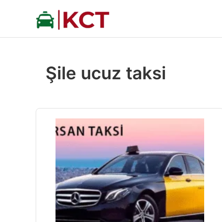
İçeriğe
atla
Şile ucuz taksi