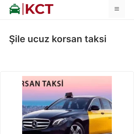
İçeriğe
MENÜ
atla
Şile ucuz korsan taksi