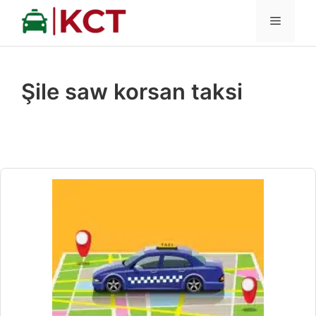
İçeriğe
MENÜ
atla
Şile saw korsan taksi