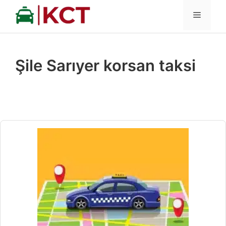
İçeriğe
MENÜ
atla
Şile Sarıyer korsan taksi