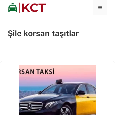
İçeriğe
MENÜ
atla
Şile korsan taşıtlar