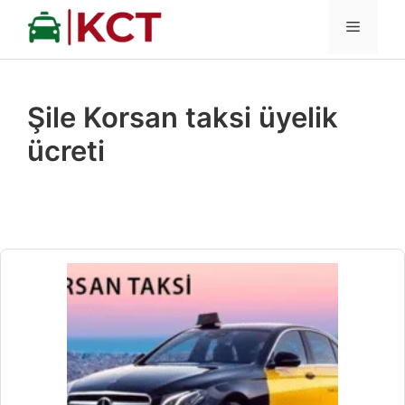
İçeriğe
MENÜ
atla
Şile Korsan taksi üyelik
ücreti