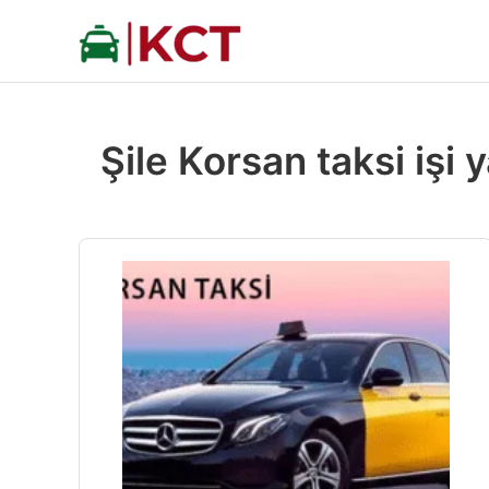
İçeriğe
atla
Şile Korsan taksi işi 