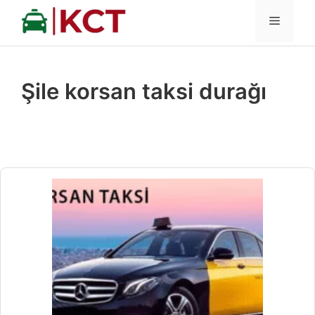
İçeriğe
MENÜ
atla
Şile korsan taksi durağı