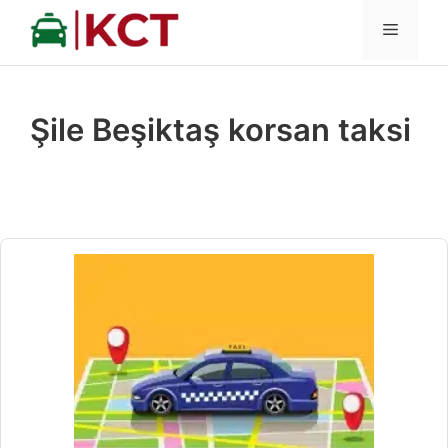
İçeriğe
MENÜ
atla
Şile Beşiktaş korsan taksi