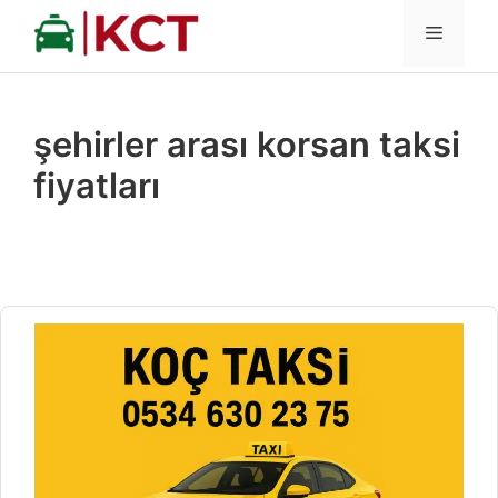
İçeriğe
MENÜ
atla
şehirler arası korsan taksi
fiyatları