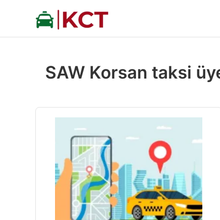
İçeriğe
atla
SAW Korsan taksi üye