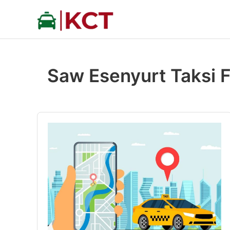
İçeriğe
atla
Saw Esenyurt Taksi Fi