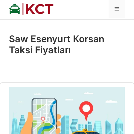
İçeriğe
MENÜ
atla
Saw Esenyurt Korsan
Taksi Fiyatları