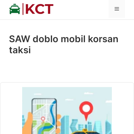
İçeriğe
MENÜ
atla
SAW doblo mobil korsan
taksi