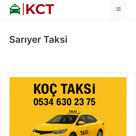
İçeriğe
MENÜ
atla
Sarıyer Taksi