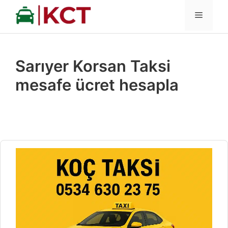
İçeriğe
MENÜ
atla
Sarıyer Korsan Taksi
mesafe ücret hesapla