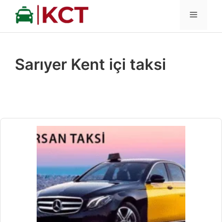
İçeriğe
MENÜ
atla
Sarıyer Kent içi taksi