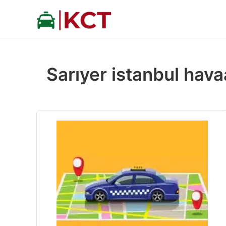
İçeriğe
atla
Sarıyer istanbul hava