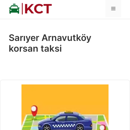
İçeriğe
MENÜ
atla
Sarıyer Arnavutköy
korsan taksi