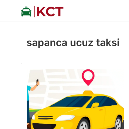
İçeriğe
atla
sapanca ucuz taksi