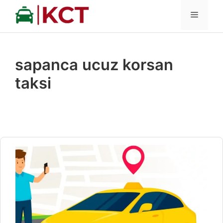
İçeriğe
MENÜ
atla
sapanca ucuz korsan
taksi