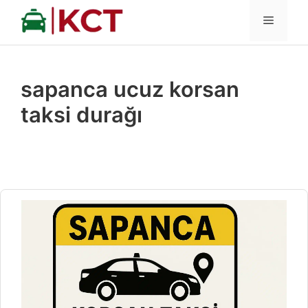
İçeriğe
MENÜ
atla
sapanca ucuz korsan
taksi durağı