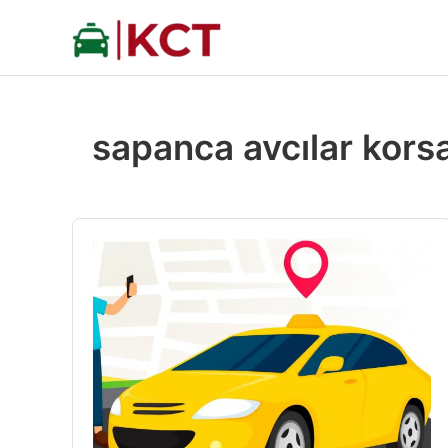
İçeriğe
atla
sapanca avcılar korsa