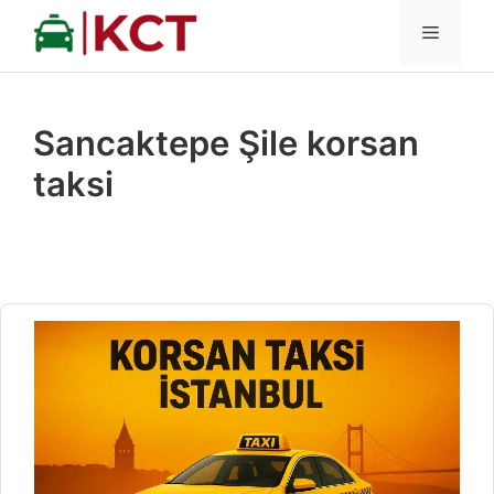
İçeriğe
MENÜ
atla
Sancaktepe Şile korsan
taksi