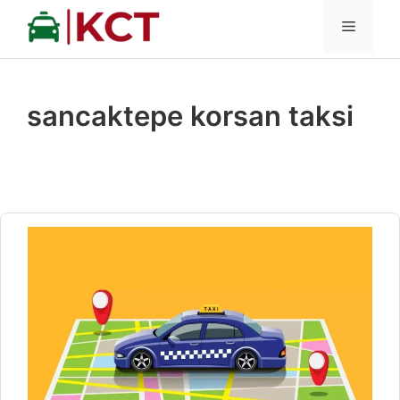
İçeriğe
MENÜ
atla
sancaktepe korsan taksi