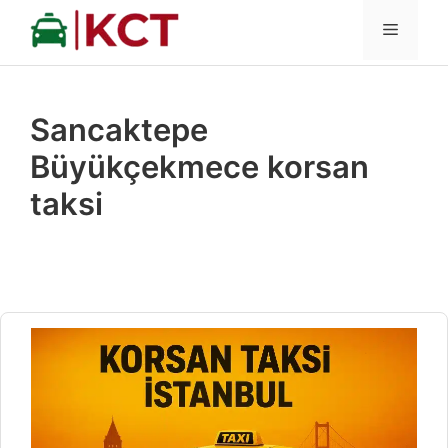
İçeriğe
MENÜ
atla
Sancaktepe
Büyükçekmece korsan
taksi