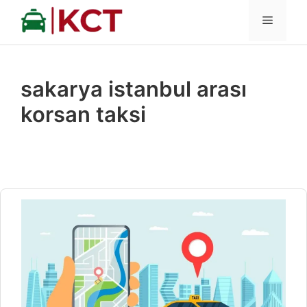
İçeriğe
MENÜ
atla
sakarya istanbul arası
korsan taksi