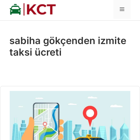
İçeriğe
MENÜ
atla
sabiha gökçenden izmite
taksi ücreti