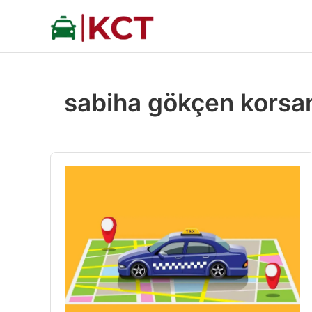
İçeriğe
atla
sabiha gökçen korsa