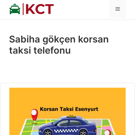
İçeriğe
MENÜ
atla
Sabiha gökçen korsan
taksi telefonu