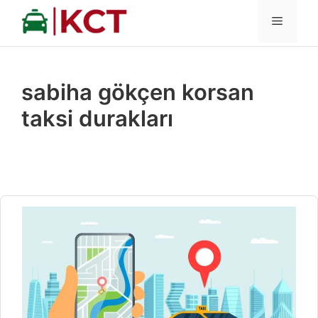
İçeriğe
MENÜ
atla
sabiha gökçen korsan
taksi durakları