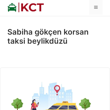
İçeriğe
MENÜ
atla
Sabiha gökçen korsan
taksi beylikdüzü