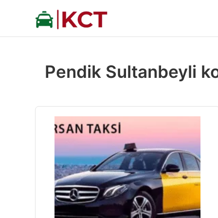
İçeriğe
atla
Pendik Sultanbeyli ko