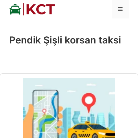
İçeriğe
MENÜ
atla
Pendik Şişli korsan taksi