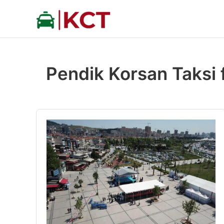
İçeriğe
atla
Pendik Korsan Taksi f