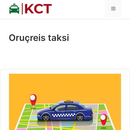
İçeriğe
MENÜ
atla
Oruçreis taksi