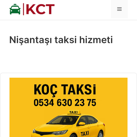
İçeriğe
MENÜ
atla
Nişantaşı taksi hizmeti