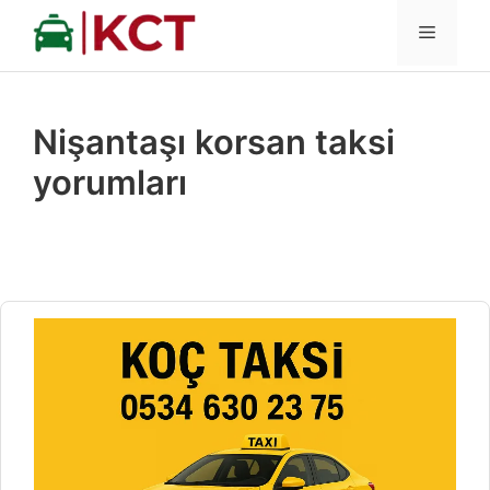
İçeriğe
MENÜ
atla
Nişantaşı korsan taksi
yorumları