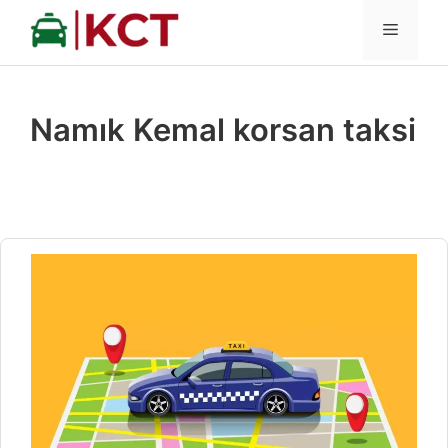
İçeriğe
MENÜ
atla
Namık Kemal korsan taksi