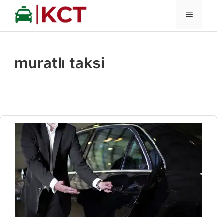
İçeriğe
MENÜ
atla
muratlı taksi