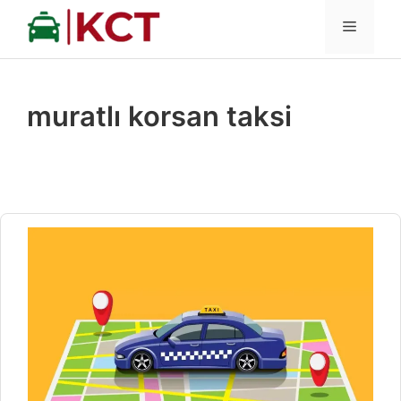
İçeriğe
MENÜ
atla
muratlı korsan taksi