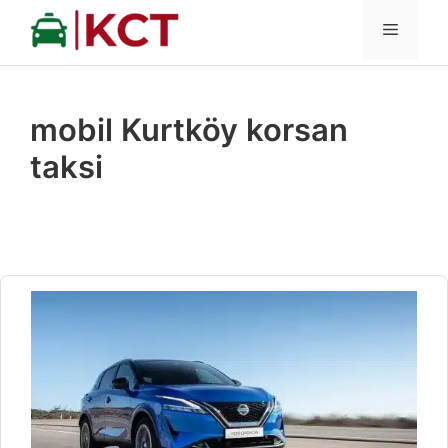
İçeriğe
MENÜ
atla
mobil Kurtköy korsan
taksi