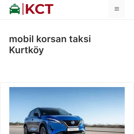
İçeriğe
MENÜ
atla
mobil korsan taksi
Kurtköy