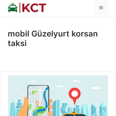
İçeriğe
MENÜ
atla
mobil Güzelyurt korsan
taksi